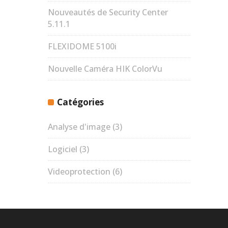
Nouveautés de Security Center
5.11.1
FLEXIDOME 5100i
Nouvelle Caméra HIK ColorVu
Catégories
Analyse d'image
(3)
Logiciel
(3)
Videoprotection
(6)