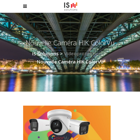
Nouvelle Caméra HIK ColorVu
IS Solutions
>
Videoprotection
>
Nouvelle Caméra HIK ColorVu