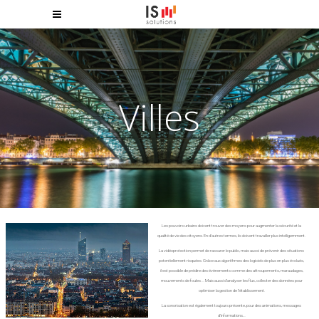
Villes
Les pouvoirs urbains doivent trouver des moyens pour augmenter la sécurité et la
qualité de vie des citoyens. En d’autres termes, ils doivent travailler plus intelligemment.
La vidéoprotection permet de rassurer le public, mais aussi de prévenir des situations
potentiellement risquées. Grâce aux algorithmes des logiciels de plus en plus évolués,
il est possible de prédire des évènements comme des attroupements, maraudages,
mouvements de foules … Mais aussi d’analyser les flux, collecter des données pour
optimiser la gestion de l’établissement.
La sonorisation est également toujours présente, pour des animations, messages
d’informations…