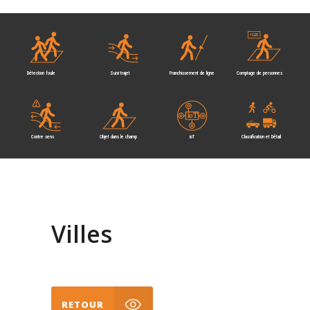
Détection foule
Suivi trajet
Franchissement de ligne
Comptage de personnes
Contre sens
Objet dans le champ
ioT
Classification et Détail
Villes
RETOUR